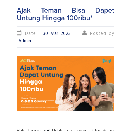
Ajak Teman Bisa Dapet
Untung Hingga 100ribu*
Date :
30 Mar 2023
Posted by
:
Admin
Halo teman
agi
! Udah coba semua fitur di agi