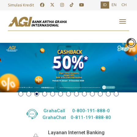
ID
EN
CH
Simulasi Kredit
Toggle
GrahaCall
0-800-191-888-0
GrahaChat
0-811-191-888-80
Layanan Internet Banking