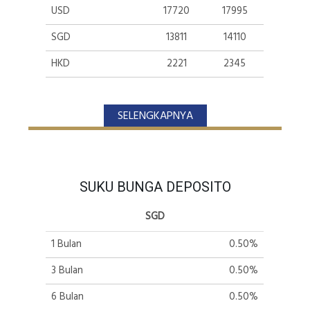
USD
17720
17995
SGD
13811
14110
HKD
2221
2345
CNY
2591
2715
SELENGKAPNYA
JPY
109.58
117.66
GBP
23901
24305
AUD
12476
12773
SUKU BUNGA DEPOSITO
EUR
20432
20835
SGD
MYR
4186
4644
1 Bulan
0.50%
SAR
4571
5233
3 Bulan
0.50%
6 Bulan
0.50%