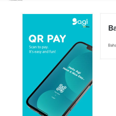
B
Baha