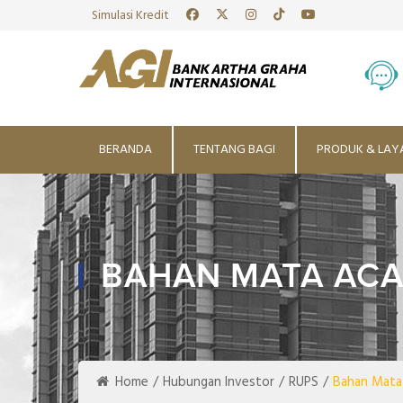
Simulasi Kredit
BERANDA
TENTANG BAGI
PRODUK & LAY
BAHAN MATA AC
Home
/
Hubungan Investor
/
RUPS
/
Bahan Mata