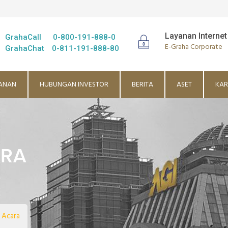
Layanan Internet
GrahaCall
0-800-191-888-0
E-Graha Corporate
GrahaChat
0-811-191-888-80
ANAN
HUBUNGAN INVESTOR
BERITA
ASET
KAR
ARA
 Acara