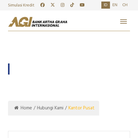
ID
EN
CH
Simulasi Kredit
Toggle
KANTOR PUSAT
Home
/
Hubungi Kami
/
Kantor Pusat