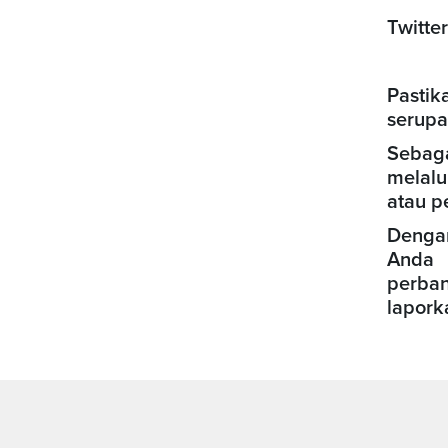
Twitter
Pastik
serupa
Sebag
melalu
atau p
Denga
Anda 
perban
lapork