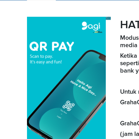
HAT
Modus 
media 
Ketik
sepert
bank
y
Untuk 
GrahaC
Graha
(jam l