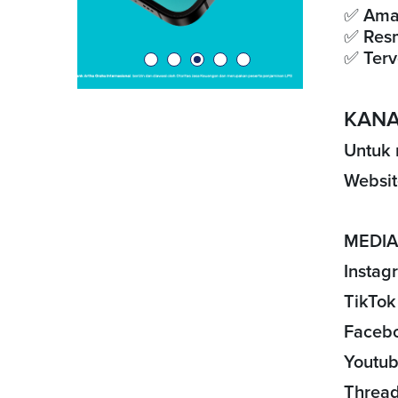
✅ Am
✅ Res
✅ Terve
KANA
Untuk 
Websit
MEDIA
Instag
TikTok
Faceb
Youtub
Thread