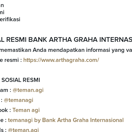
an
mi
rifikasi
L RESMI BANK ARTHA GRAHA INTERNA
memastikan Anda mendapatkan informasi yang valid
e resmi :
https://www.arthagraha.com/
 SOSIAL RESMI
ram :
@teman.agi
 :
@temanagi
ook :
T
eman agi
e :
temanagi by Bank Artha Graha Internasional
s :
@teman.agi