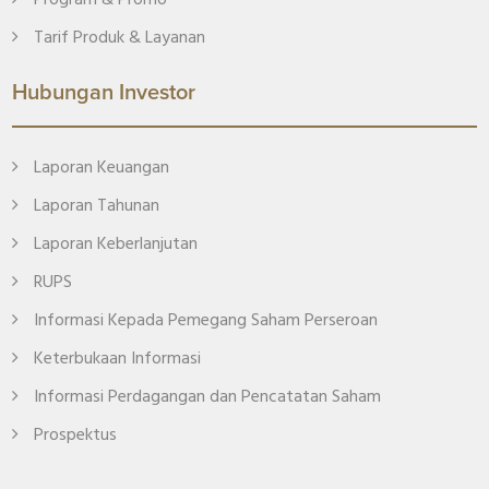
Tarif Produk & Layanan
Hubungan Investor
Laporan Keuangan
Laporan Tahunan
Laporan Keberlanjutan
RUPS
Informasi Kepada Pemegang Saham Perseroan
Keterbukaan Informasi
Informasi Perdagangan dan Pencatatan Saham
Prospektus