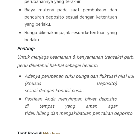
perubahannya yang terakhir.
Biaya materai pada saat pembukaan dan
pencairan deposito sesuai dengan ketentuan
yang berlaku.
Bunga dikenakan pajak sesuai ketentuan yang
berlaku.
Penting:
Untuk
menjaga
keamanan
&
kenyamanan
transaksi
perb
perlu
diketahui
hal-hal
sebagai
berikut:
Adanya
perubahan
suku
bunga
dan
fluktuasi
nilai
ku
(Khusus
Deposito)
sesuai
dengan
kondisi
pasar.
Pastikan
Anda
menyimpan
bilyet
deposito
di tempat yang aman agar
tidak
hilang
dan
mengakibatkan
pencairan
deposito