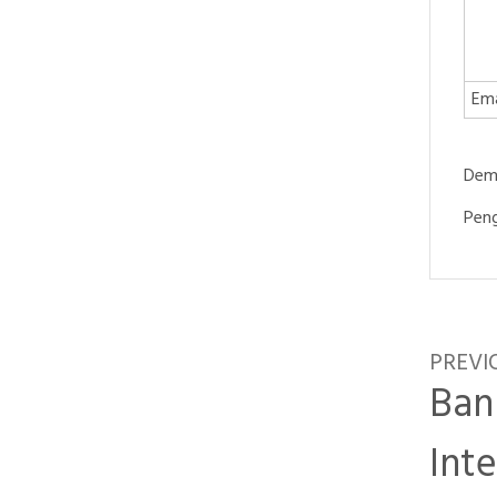
Ema
Demi
Peng
PREVI
Ban
Int