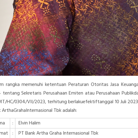
am rangka memenuhi ketentuan Peraturan Otoritas Jasa Keuan
 tentang Sekretaris Perusahaan Emiten atau Perusahaan Publik
T/HC/0304/VII/2023, terhitung berlakuefektiftanggal 10 Juli 2023
 ArthaGrahaInternasional Tbk adalah:
ma
:
Elvin Halim
amat
:
PT Bank Artha Graha Internasional Tbk