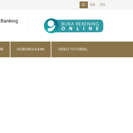
ID
EN
CH
 Banking
IR
HUBUNGI KAMI
VIDEO TUTORIAL