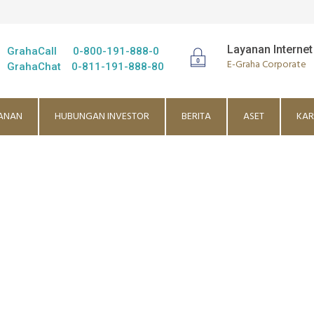
Layanan Internet
GrahaCall
0-800-191-888-0
E-Graha Corporate
GrahaChat
0-811-191-888-80
ANAN
HUBUNGAN INVESTOR
BERITA
ASET
KAR