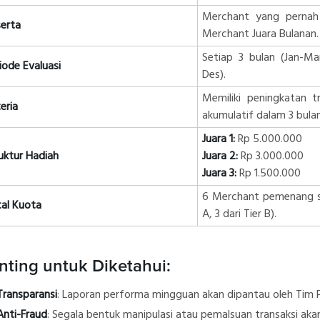
Merchant yang pernah
erta
Merchant Juara Bulanan.
Setiap 3 bulan (Jan-Mar
iode Evaluasi
Des).
Memiliki peningkatan tr
teria
akumulatif dalam 3 bulan
Juara 1:
Rp 5.000.000
uktur Hadiah
Juara 2:
Rp 3.000.000
Juara 3:
Rp 1.500.000
6 Merchant pemenang set
al Kuota
A, 3 dari Tier B).
nting untuk Diketahui:
Transparansi
: Laporan performa mingguan akan dipantau oleh Tim P
Anti-Fraud
: Segala bentuk manipulasi atau pemalsuan transaksi akan