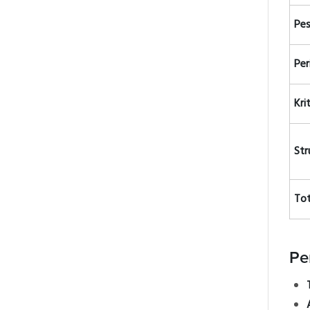
Pes
Per
Kri
Str
Tot
Pe