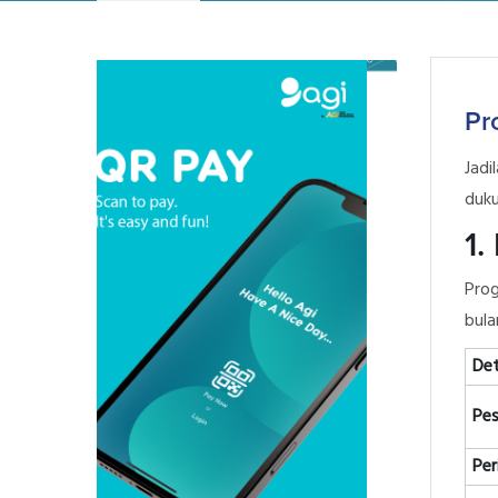
Pr
Jadi
duku
1.
Prog
bula
Det
Pes
Per