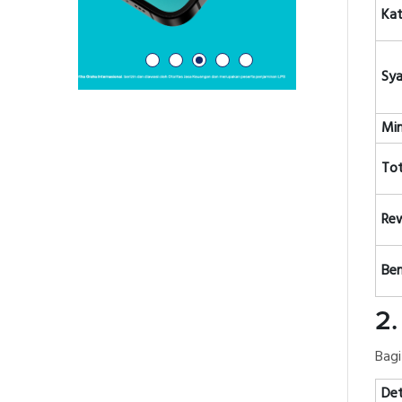
Kat
Sy
Min
To
Re
Be
2.
Bagi
Det