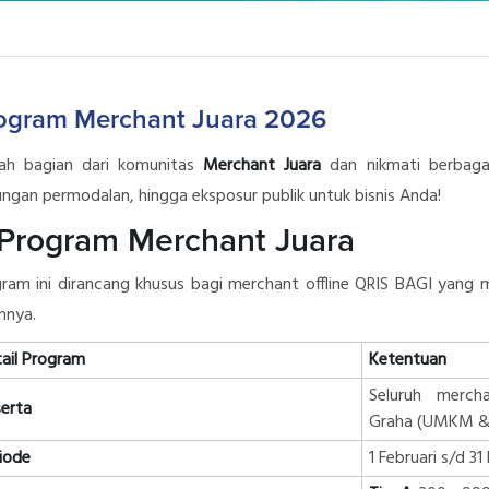
ogram Merchant Juara 2026
lah bagian dari komunitas
Merc
hant Juara
dan nikmati berbagai
ngan permodalan, hingga eksposur publik untuk bisnis Anda!
 Program Merchant Juara
ram ini dirancang khusus bagi merchant offline QRIS BAGI yang m
nnya.
ail Program
Ketentuan
Seluruh merch
erta
Graha (UMKM &
iode
1 Februari s/d 3