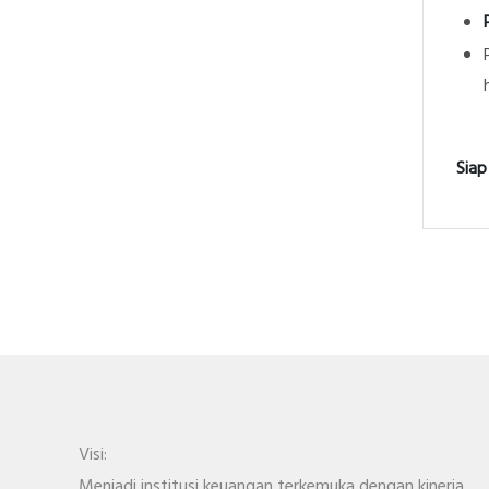
Siap
Visi:
Menjadi institusi keuangan terkemuka dengan kinerja