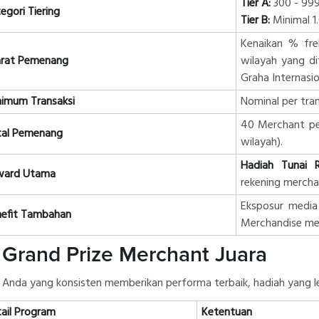
Tier A:
300 - 999
egori Tiering
Tier B:
Minimal 1.
Kenaikan % frek
arat Pemenang
wilayah yang d
Graha Internasio
imum Transaksi
Nominal per tran
40 Merchant pe
tal Pemenang
wilayah).
Hadiah Tunai 
ward Utama
rekening mercha
Eksposur media
nefit Tambahan
Merchandise men
 Grand Prize Merchant Juara
 Anda yang konsisten memberikan performa terbaik, hadiah yang leb
ail Program
Ketentuan