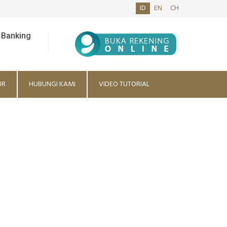
ID
EN
CH
 Banking
IR
HUBUNGI KAMI
VIDEO TUTORIAL