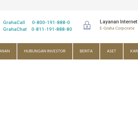
Layanan Internet
GrahaCall
0-800-191-888-0
E-Graha Corporate
GrahaChat
0-811-191-888-80
ANAN
HUBUNGAN INVESTOR
BERITA
ASET
KAR