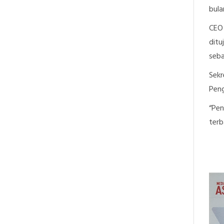
bula
CEO
ditu
seba
Sekr
Peng
“Pen
terb