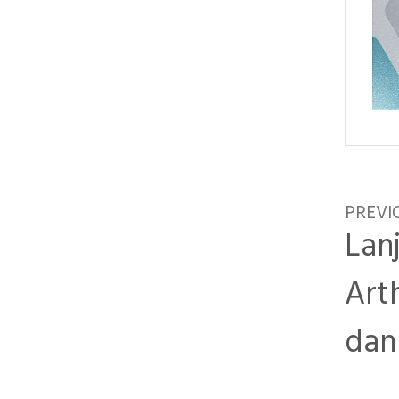
PREVI
Lan
Art
dan