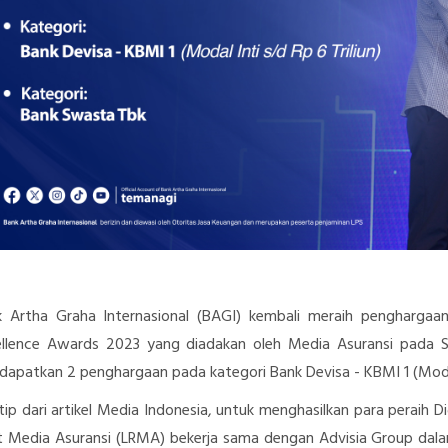
 Artha Graha Internasional (BAGI) kembali meraih penghargaan,
llence Awards 2023 yang diadakan oleh Media Asuransi pada Se
dapatkan 2 penghargaan pada
kategori Bank Devisa - KBMI 1 (Moda
tip dari artikel Media Indonesia, u
ntuk menghasilkan para peraih D
t Media Asuransi (LRMA) bekerja sama dengan Advisia Group dala