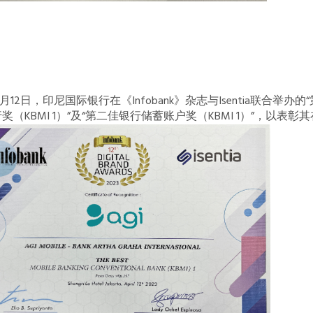
年4月12日，印尼国际银行在《Infobank》杂志与Isentia联合
奖（KBMI 1）”及“第二佳银行储蓄账户奖（KBMI 1）”，以表彰